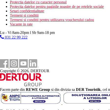
Protectia datelor cu caracter personal
Protectia datelor pentru paginile noastre de pe retelele sociale
Distanţe
Setari confidentialitate
Termeni si conditii
Termeni si conditii pentru utilizarea voucherului cadou
0 m
Vacante in rate
Statie de autobuz
Lu - Vi 8am-20pm l Sb 9am-18 pm
800 m
031 22 99 222
Centrul orasului
35 km
Distanta de cel mai apropiat aeroport
100 m
Distanta pana la plaja
Copyright © 2026, DERTOUR
Plaja
Sezlonguri pe plaja contra cost
Umbrele pe plaja contra cost
Facem parte din
REWE Group
si din divizia sa
DER Touristik
, cel 
Vacanta la plaja
Piscine