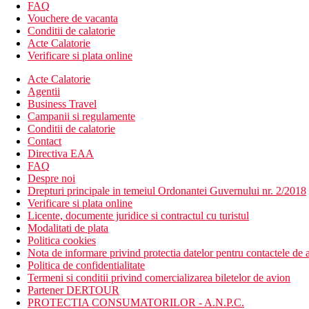
2 baruri
FAQ
bar de zi
Vouchere de vacanta
Wi-Fi (contra cost)
Conditii de calatorie
spalatorie (contra cost)
Acte Calatorie
casa de schimb valutar
Verificare si plata online
piscina (sezlonguri, umbrele si prosoape gratuite)
Acte Calatorie
piscina pentru copii
Agentii
mini club
Business Travel
Descrierea plajei
Campanii si regulamente
nisipos cu pietricele
Conditii de calatorie
public
Contact
umbrele de soare si sezlonguri contra cost, prosoape gratui
Directiva EAA
FAQ
Activitati sportive gratuite
Despre noi
darts
Drepturi principale in temeiul Ordonantei Guvernului nr. 2/2018
tenis de masa
Verificare si plata online
Licente, documente juridice si contractul cu turistul
Activitati contra cost
Modalitati de plata
inchirieri auto
Politica cookies
Nota de informare privind protectia datelor pentru contactele de a
Mese
Politica de confidentialitate
Mic dejun: tip bufet
Termeni si conditii privind comercializarea biletelor de avion
Partener DERTOUR
Categoria oficiala
PROTECTIA CONSUMATORILOR - A.N.P.C.
4 stele