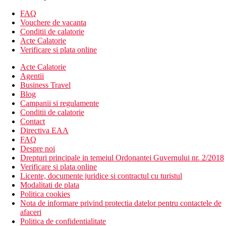
7 baruri
11 restaurante a la carte (8 la hotelul Starlight Resort)
FAQ
4 piscine - 1 exterioara (sezlonguri, umbrele si prosoape
Vouchere de vacanta
gratuite)
Conditii de calatorie
terasa la soare
Acte Calatorie
parc acvatic cu tobogane pentru adulti si copii (intre
Verificare si plata online
hotelurile Sunrise si Starlight)
gradina botanica
Acte Calatorie
teren de fotbal profesionist
Agentii
minigolf
Business Travel
diverse terenuri de sport
Blog
magazine
Campanii si regulamente
coafor
Conditii de calatorie
salon de infrumusetare
Contact
discoteca
Directiva EAA
servicii spalatorie
FAQ
Despre noi
Camere - descriere
Drepturi principale in temeiul Ordonantei Guvernului nr. 2/2018
Camera dubla Club Superior
: baie/toaleta (uscator de par),
Verificare si plata online
papuci, aer conditionat, telefon, seif, Wifi (gratuit), minibar
Licente, documente juridice si contractul cu turistul
(aprovizionat zilnic cu bauturi racoritoare si bere), balcon sau
Modalitati de plata
terasa, 32 m2. (Club Superior)
Politica cookies
Nota de informare privind protectia datelor pentru contactele de
Alte tipuri de camere
(daca nu este specificat altfel, camerele
afaceri
au facilitatile de mai sus):
Politica de confidentialitate