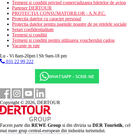
Camera de familie, Club, Duplex: 2 dormitoare, 1 living,
Termeni si conditii privind comercializarea biletelor de avion
usa comunicanta, 2 bai, stil maisonette, 65 m2. (Club
Partener DERTOUR
Duplex Family)
PROTECTIA CONSUMATORILOR - A.N.P.C.
Camera de familie, Club, 2 dormitoare: dormitor seprata
Protectia datelor cu caracter personal
printr-o usa, dormitor cu living, 1 baie, 52 m2. (Club
Protectia datelor pentru paginile noastre de pe retelele sociale
Family)
Setari confidentialitate
Camera dubla, Cladire principala, peisaj: cladire
Termeni si conditii
principala, 28 m2 (Cladire Principala, Standard Land
Termeni si conditii pentru utilizarea voucherului cadou
View)
Vacante in rate
Camera dubla, Cladire principala, vedere la mare: vedere
la mare, 25 m2. (Cladire Principala, Standard Sea View)
Lu - Vi 8am-20pm l Sb 9am-18 pm
Camera de familie Grand cu 2 dormitoare: Camera de
031 22 99 222
familie Club Duplex cu camera single Club alaturata
WHATSAPP - SCRIE-NE
Divertisment
Programe de animatie de zi si de seara, spectacole, muzica live.
Mese
Ultra All Inclusive
Copyright © 2026, DERTOUR
mic dejun, pranz si cina tip bufet
mic dejun tarziu, gustare de noapte (23:00-00:00), mic
dejun devreme (01:00-06:00)
bufet pentru copii
clatite, inghetata, specialitati turcesti, diverse tipuri de fast-
Facem parte din
REWE Group
si din divizia sa
DER Touristik
, cel
food
mai mare grup central-european din industria turismului.