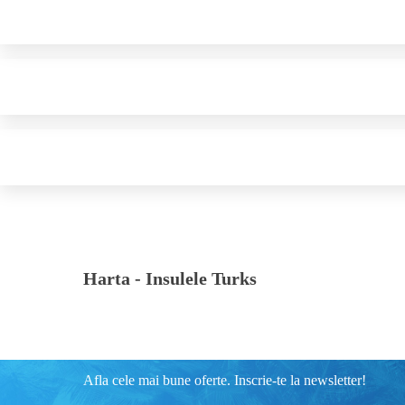
Harta -
Insulele Turks
Afla cele mai bune oferte. Inscrie-te la newsletter!