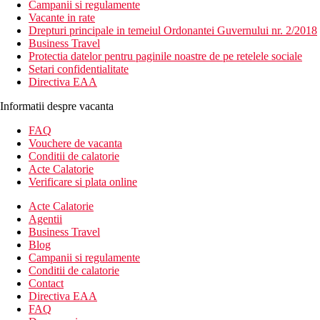
Campanii si regulamente
Vacante in rate
Drepturi principale in temeiul Ordonantei Guvernului nr. 2/2018
Business Travel
Protectia datelor pentru paginile noastre de pe retelele sociale
Setari confidentialitate
Directiva EAA
Informatii despre vacanta
FAQ
Vouchere de vacanta
Conditii de calatorie
Acte Calatorie
Verificare si plata online
Acte Calatorie
Agentii
Business Travel
Blog
Campanii si regulamente
Conditii de calatorie
Contact
Directiva EAA
FAQ