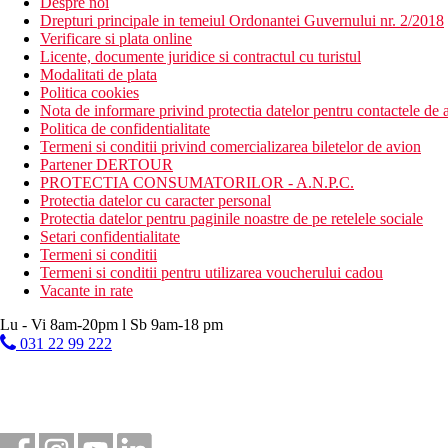
Despre noi
Drepturi principale in temeiul Ordonantei Guvernului nr. 2/2018
Verificare si plata online
Licente, documente juridice si contractul cu turistul
Modalitati de plata
Politica cookies
Nota de informare privind protectia datelor pentru contactele de a
Politica de confidentialitate
Termeni si conditii privind comercializarea biletelor de avion
Partener DERTOUR
PROTECTIA CONSUMATORILOR - A.N.P.C.
Protectia datelor cu caracter personal
Protectia datelor pentru paginile noastre de pe retelele sociale
Setari confidentialitate
Termeni si conditii
Termeni si conditii pentru utilizarea voucherului cadou
Vacante in rate
Lu - Vi 8am-20pm l Sb 9am-18 pm
031 22 99 222