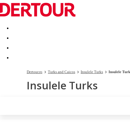
Destinatii
Vacanta perfecta
OFERTE DE NERATAT
Dertour.ro
Turks and Caicos
Insulele Turks
Insulele Tur
Insulele Turks