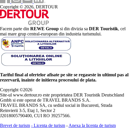
Copyright © 2026, DERTOUR
Facem parte din
REWE Group
si din divizia sa
DER Touristik
, cel
mai mare grup central-european din industria turismului.
Tariful final al ofertelor afisate pe site se regaseste in ultimul pas al
rezervarii, inainte de initierea procesului de plata.
Copyright ©
2026
Site-ul www.dertour.ro este proprietatea DER Touristik Deutschland
Gmbh si este operat de TRAVEL BRANDS S.A.
TRAVEL BRANDS SA, cu sediul social in Bucuresti, Strada
Reinvierii 3-5, Etaj 1, Sector 2
J2018005790400, CUI RO 39257566.
Brevet de turism
-
Licenta de turism
-
Anexa la licenta de turism