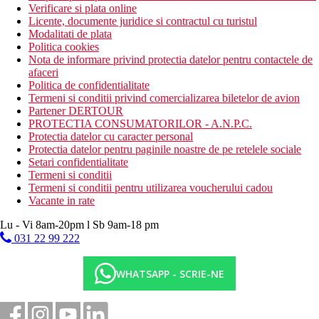
Verificare si plata online
Licente, documente juridice si contractul cu turistul
Modalitati de plata
Politica cookies
Nota de informare privind protectia datelor pentru contactele de
afaceri
Politica de confidentialitate
Termeni si conditii privind comercializarea biletelor de avion
Partener DERTOUR
PROTECTIA CONSUMATORILOR - A.N.P.C.
Protectia datelor cu caracter personal
Protectia datelor pentru paginile noastre de pe retelele sociale
Setari confidentialitate
Termeni si conditii
Termeni si conditii pentru utilizarea voucherului cadou
Vacante in rate
Lu - Vi 8am-20pm l Sb 9am-18 pm
031 22 99 222
WHATSAPP - SCRIE-NE