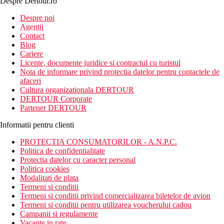
Despre Dertour.ro
Inscrie-te la
Despre noi
Agentii
newsletter!
Contact
Blog
Cariere
Licente, documente juridice si contractul cu turistul
Nota de informare privind protectia datelor pentru contactele de
afaceri
Cultura organizationala DERTOUR
DERTOUR Corporate
Partener DERTOUR
Informatii pentru clienti
PROTECTIA CONSUMATORILOR - A.N.P.C.
Politica de confidentialitate
Protectia datelor cu caracter personal
Politica cookies
Modalitati de plata
Termeni si conditii
Termeni si conditii privind comercializarea biletelor de avion
Termeni si conditii pentru utilizarea voucherului cadou
Campanii si regulamente
Vacante in rate