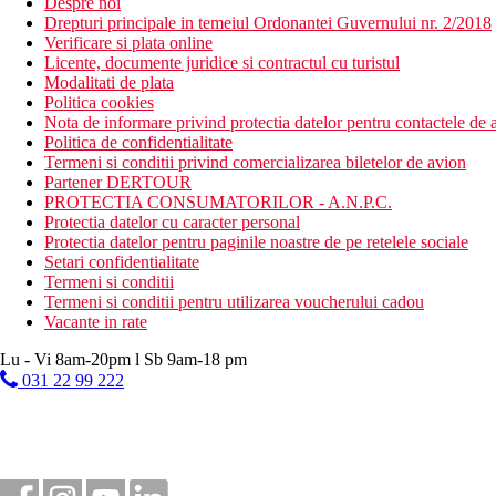
Despre noi
Drepturi principale in temeiul Ordonantei Guvernului nr. 2/2018
Verificare si plata online
Licente, documente juridice si contractul cu turistul
Modalitati de plata
Politica cookies
Nota de informare privind protectia datelor pentru contactele de a
Politica de confidentialitate
Termeni si conditii privind comercializarea biletelor de avion
Partener DERTOUR
PROTECTIA CONSUMATORILOR - A.N.P.C.
Protectia datelor cu caracter personal
Protectia datelor pentru paginile noastre de pe retelele sociale
Setari confidentialitate
Termeni si conditii
Termeni si conditii pentru utilizarea voucherului cadou
Vacante in rate
Lu - Vi 8am-20pm l Sb 9am-18 pm
031 22 99 222