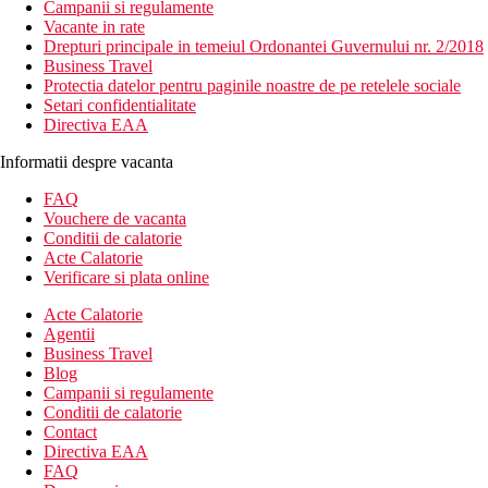
Campanii si regulamente
Vacante in rate
Drepturi principale in temeiul Ordonantei Guvernului nr. 2/2018
Business Travel
Protectia datelor pentru paginile noastre de pe retelele sociale
Setari confidentialitate
Directiva EAA
Informatii despre vacanta
FAQ
Vouchere de vacanta
Conditii de calatorie
Acte Calatorie
Verificare si plata online
Acte Calatorie
Agentii
Business Travel
Blog
Campanii si regulamente
Conditii de calatorie
Contact
Directiva EAA
FAQ