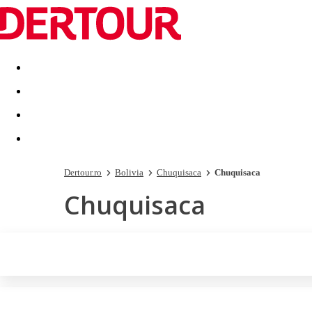
Destinatii
Vacanta perfecta
OFERTE DE NERATAT
Dertour.ro
Bolivia
Chuquisaca
Chuquisaca
Chuquisaca