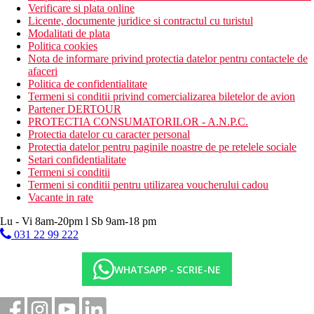
Verificare si plata online
Licente, documente juridice si contractul cu turistul
Modalitati de plata
Politica cookies
Nota de informare privind protectia datelor pentru contactele de
afaceri
Politica de confidentialitate
Termeni si conditii privind comercializarea biletelor de avion
Partener DERTOUR
PROTECTIA CONSUMATORILOR - A.N.P.C.
Protectia datelor cu caracter personal
Protectia datelor pentru paginile noastre de pe retelele sociale
Setari confidentialitate
Termeni si conditii
Termeni si conditii pentru utilizarea voucherului cadou
Vacante in rate
Lu - Vi 8am-20pm l Sb 9am-18 pm
031 22 99 222
WHATSAPP - SCRIE-NE