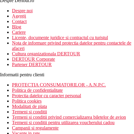
Despre Dertour.ro
Inscrie-te la
Despre noi
Agentii
newsletter!
Contact
Blog
Cariere
Licente, documente juridice si contractul cu turistul
Nota de informare privind protectia datelor pentru contactele de
afaceri
Cultura organizationala DERTOUR
DERTOUR Corporate
Partener DERTOUR
Informatii pentru clienti
PROTECTIA CONSUMATORILOR - A.N.P.C.
Politica de confidentialitate
Protectia datelor cu caracter personal
Politica cookies
Modalitati de plata
Termeni si conditii
Termeni si conditii privind comercializarea biletelor de avion
Termeni si conditii pentru utilizarea voucherului cadou
Campanii si regulamente
Vacante in rate