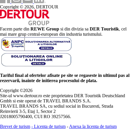
Copyright © 2026, DERTOUR
Facem parte din
REWE Group
si din divizia sa
DER Touristik
, cel
mai mare grup central-european din industria turismului.
Tariful final al ofertelor afisate pe site se regaseste in ultimul pas al
rezervarii, inainte de initierea procesului de plata.
Copyright ©
2026
Site-ul www.dertour.ro este proprietatea DER Touristik Deutschland
Gmbh si este operat de TRAVEL BRANDS S.A.
TRAVEL BRANDS SA, cu sediul social in Bucuresti, Strada
Reinvierii 3-5, Etaj 1, Sector 2
J2018005790400, CUI RO 39257566.
Brevet de turism
-
Licenta de turism
-
Anexa la licenta de turism