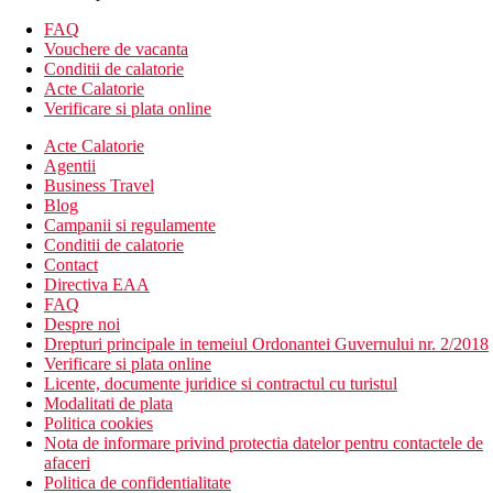
bar cu muzica live
bar sport cu TV cu ecran mare
FAQ
2 piscine exterioare
Vouchere de vacanta
terasa la soare, sezlonguri, umbrele de soare si prosoape
Conditii de calatorie
gratuite, bar la piscina
Acte Calatorie
Verificare si plata online
Descrierea plajei
Plaja cu nisip artificiala chiar langa hotel.
Acte Calatorie
Sezlonguri, umbrele si prosoape gratuite.
Agentii
Recomandam incaltaminte pentru intrarea in mare.
Business Travel
Blog
Oferta sportiva
Campanii si regulamente
Gratuit: tenis, fitness, piscina interioara, tenis de masa.
Conditii de calatorie
Contra cost: bowling (aprox. 300 m de hotel).
Contact
Directiva EAA
Wellness
FAQ
Centrul Spa Elixir ofera sauna, baie de aburi, fitness,
Despre noi
diverse tipuri de masaje si pachete de infrumusetare,
Drepturi principale in temeiul Ordonantei Guvernului nr. 2/2018
piscina interioara, salon de coafura
Verificare si plata online
Licente, documente juridice si contractul cu turistul
Mese
Modalitati de plata
Ultra all inclusive
Politica cookies
Mic dejun, pranz si cina tip bufet
Nota de informare privind protectia datelor pentru contactele de
Minibar umplut la sosire (reumplere contra cost)
afaceri
Aprovizionare zilnica cu cafea si ceai in camera
Politica de confidentialitate