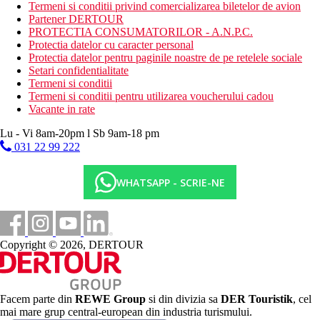
Bauturi alcoolice si nealcoolice alese de productie locala si
Termeni si conditii privind comercializarea biletelor de avion
internationala (11:00 a.m. - miezul noptii)
Partener DERTOUR
Alegerea meselor de la 4 restaurante a la carte (necesita
PROTECTIA CONSUMATORILOR - A.N.P.C.
rezervare)
Protectia datelor cu caracter personal
Gustare de dupa-amiaza, inghetata, cafea, ceai
Protectia datelor pentru paginile noastre de pe retelele sociale
Setari confidentialitate
Categoria oficiala
Termeni si conditii
5 stele
Termeni si conditii pentru utilizarea voucherului cadou
Vacante in rate
Distanţe
Lu - Vi 8am-20pm l Sb 9am-18 pm
031 22 99 222
140 km
Distanta de cel mai apropiat aeroport
WHATSAPP - SCRIE-NE
0 m
Distanta pana la plaja
3 km
Centrul orasului
Copyright © 2026, DERTOUR
500 m
Magazine
Facem parte din
REWE Group
si din divizia sa
DER Touristik
, cel
Plaja
mai mare grup central-european din industria turismului.