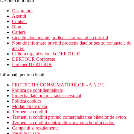
Despre Dertour.ro
Inscrie-te la
Despre noi
Agentii
newsletter!
Contact
Blog
Cariere
Licente, documente juridice si contractul cu turistul
Nota de informare privind protectia datelor pentru contactele de
afaceri
Cultura organizationala DERTOUR
DERTOUR Corporate
Partener DERTOUR
Informatii pentru clienti
PROTECTIA CONSUMATORILOR - A.N.P.C.
Politica de confidentialitate
Protectia datelor cu caracter personal
Politica cookies
Modalitati de plata
Termeni si conditii
Termeni si conditii privind comercializarea biletelor de avion
Termeni si conditii pentru utilizarea voucherului cadou
Campanii si regulamente
Vacante in rate