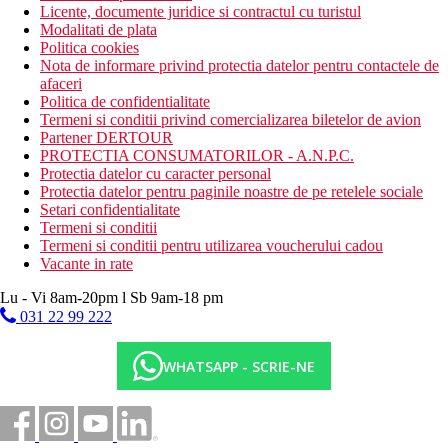
Licente, documente juridice si contractul cu turistul
Modalitati de plata
Politica cookies
Nota de informare privind protectia datelor pentru contactele de
afaceri
Politica de confidentialitate
Termeni si conditii privind comercializarea biletelor de avion
Partener DERTOUR
PROTECTIA CONSUMATORILOR - A.N.P.C.
Protectia datelor cu caracter personal
Protectia datelor pentru paginile noastre de pe retelele sociale
Setari confidentialitate
Termeni si conditii
Termeni si conditii pentru utilizarea voucherului cadou
Vacante in rate
Lu - Vi 8am-20pm l Sb 9am-18 pm
031 22 99 222
WHATSAPP - SCRIE-NE