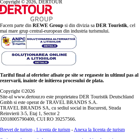
Copyright © 2026, DERTOUR
Facem parte din
REWE Group
si din divizia sa
DER Touristik
, cel
mai mare grup central-european din industria turismului.
Tariful final al ofertelor afisate pe site se regaseste in ultimul pas al
rezervarii, inainte de initierea procesului de plata.
Copyright ©
2026
Site-ul www.dertour.ro este proprietatea DER Touristik Deutschland
Gmbh si este operat de TRAVEL BRANDS S.A.
TRAVEL BRANDS SA, cu sediul social in Bucuresti, Strada
Reinvierii 3-5, Etaj 1, Sector 2
J2018005790400, CUI RO 39257566.
Brevet de turism
-
Licenta de turism
-
Anexa la licenta de turism