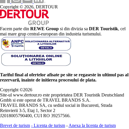
Copyright © 2026, DERTOUR
Facem parte din
REWE Group
si din divizia sa
DER Touristik
, cel
mai mare grup central-european din industria turismului.
Tariful final al ofertelor afisate pe site se regaseste in ultimul pas al
rezervarii, inainte de initierea procesului de plata.
Copyright ©
2026
Site-ul www.dertour.ro este proprietatea DER Touristik Deutschland
Gmbh si este operat de TRAVEL BRANDS S.A.
TRAVEL BRANDS SA, cu sediul social in Bucuresti, Strada
Reinvierii 3-5, Etaj 1, Sector 2
J2018005790400, CUI RO 39257566.
Brevet de turism
-
Licenta de turism
-
Anexa la licenta de turism