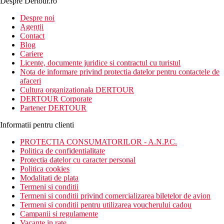
Despre Dertour.ro
Inscrie-te la
Despre noi
Agentii
newsletter!
Contact
Blog
Cariere
Licente, documente juridice si contractul cu turistul
Nota de informare privind protectia datelor pentru contactele de
afaceri
Cultura organizationala DERTOUR
DERTOUR Corporate
Partener DERTOUR
Informatii pentru clienti
PROTECTIA CONSUMATORILOR - A.N.P.C.
Politica de confidentialitate
Protectia datelor cu caracter personal
Politica cookies
Modalitati de plata
Termeni si conditii
Termeni si conditii privind comercializarea biletelor de avion
Termeni si conditii pentru utilizarea voucherului cadou
Campanii si regulamente
Vacante in rate