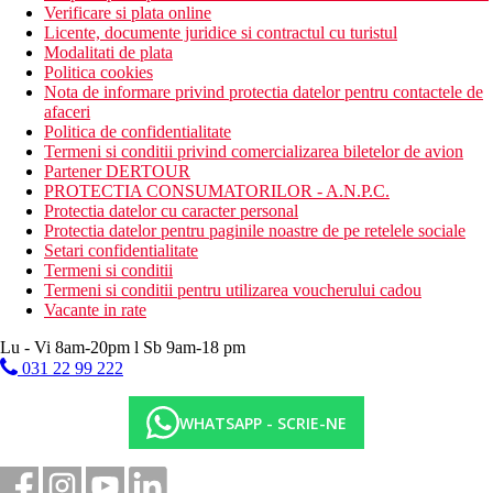
Verificare si plata online
Licente, documente juridice si contractul cu turistul
Modalitati de plata
Politica cookies
Nota de informare privind protectia datelor pentru contactele de
afaceri
Politica de confidentialitate
Termeni si conditii privind comercializarea biletelor de avion
Partener DERTOUR
PROTECTIA CONSUMATORILOR - A.N.P.C.
Protectia datelor cu caracter personal
Protectia datelor pentru paginile noastre de pe retelele sociale
Setari confidentialitate
Termeni si conditii
Termeni si conditii pentru utilizarea voucherului cadou
Vacante in rate
Lu - Vi 8am-20pm l Sb 9am-18 pm
031 22 99 222
WHATSAPP - SCRIE-NE