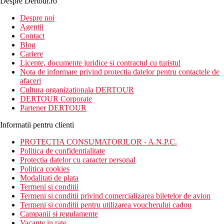
Despre Dertour.ro
Inscrie-te la
Despre noi
Agentii
newsletter!
Contact
Blog
Cariere
Licente, documente juridice si contractul cu turistul
Nota de informare privind protectia datelor pentru contactele de
afaceri
Cultura organizationala DERTOUR
DERTOUR Corporate
Partener DERTOUR
Informatii pentru clienti
PROTECTIA CONSUMATORILOR - A.N.P.C.
Politica de confidentialitate
Protectia datelor cu caracter personal
Politica cookies
Modalitati de plata
Termeni si conditii
Termeni si conditii privind comercializarea biletelor de avion
Termeni si conditii pentru utilizarea voucherului cadou
Campanii si regulamente
Vacante in rate