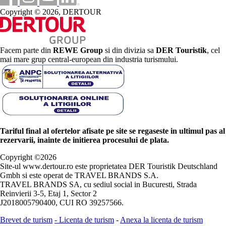
Copyright © 2026, DERTOUR
Facem parte din
REWE Group
si din divizia sa
DER Touristik
, cel
mai mare grup central-european din industria turismului.
Tariful final al ofertelor afisate pe site se regaseste in ultimul pas al
rezervarii, inainte de initierea procesului de plata.
Copyright ©
2026
Site-ul www.dertour.ro este proprietatea DER Touristik Deutschland
Gmbh si este operat de TRAVEL BRANDS S.A.
TRAVEL BRANDS SA, cu sediul social in Bucuresti, Strada
Reinvierii 3-5, Etaj 1, Sector 2
J2018005790400, CUI RO 39257566.
Brevet de turism
-
Licenta de turism
-
Anexa la licenta de turism