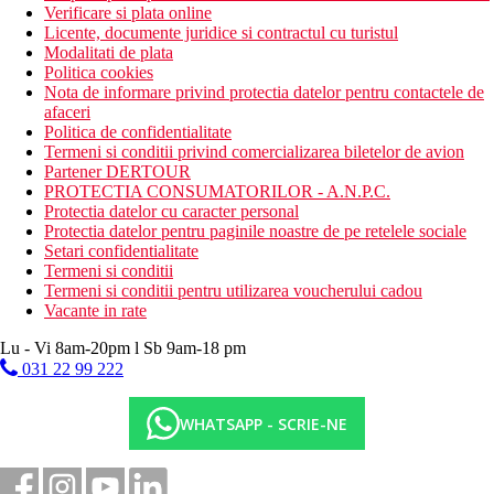
Verificare si plata online
Licente, documente juridice si contractul cu turistul
Modalitati de plata
Politica cookies
Nota de informare privind protectia datelor pentru contactele de
afaceri
Politica de confidentialitate
Termeni si conditii privind comercializarea biletelor de avion
Partener DERTOUR
PROTECTIA CONSUMATORILOR - A.N.P.C.
Protectia datelor cu caracter personal
Protectia datelor pentru paginile noastre de pe retelele sociale
Setari confidentialitate
Termeni si conditii
Termeni si conditii pentru utilizarea voucherului cadou
Vacante in rate
Lu - Vi 8am-20pm l Sb 9am-18 pm
031 22 99 222
WHATSAPP - SCRIE-NE