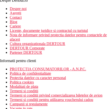
Despre Dertour.ro
Inscrie-te la
Despre noi
Agentii
newsletter!
Contact
Blog
Cariere
Licente, documente juridice si contractul cu turistul
Nota de informare privind protectia datelor pentru contactele de
afaceri
Cultura organizationala DERTOUR
DERTOUR Corporate
Partener DERTOUR
Informatii pentru clienti
PROTECTIA CONSUMATORILOR - A.N.P.C.
Politica de confidentialitate
Protectia datelor cu caracter personal
Politica cookies
Modalitati de plata
Termeni si conditii
Termeni si conditii privind comercializarea biletelor de avion
Termeni si conditii pentru utilizarea voucherului cadou
Campanii si regulamente
Vacante in rate