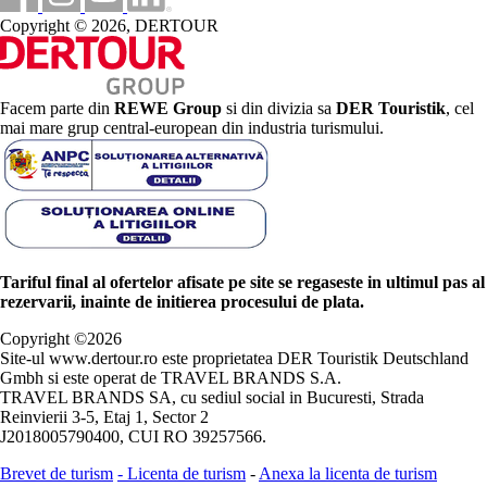
Copyright © 2026, DERTOUR
Facem parte din
REWE Group
si din divizia sa
DER Touristik
, cel
mai mare grup central-european din industria turismului.
Tariful final al ofertelor afisate pe site se regaseste in ultimul pas al
rezervarii, inainte de initierea procesului de plata.
Copyright ©
2026
Site-ul www.dertour.ro este proprietatea DER Touristik Deutschland
Gmbh si este operat de TRAVEL BRANDS S.A.
TRAVEL BRANDS SA, cu sediul social in Bucuresti, Strada
Reinvierii 3-5, Etaj 1, Sector 2
J2018005790400, CUI RO 39257566.
Brevet de turism
-
Licenta de turism
-
Anexa la licenta de turism