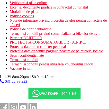
Verificare si plata online
Licente, documente juridice si contractul cu turistul
Modalitati de plata
Politica cookies
Nota de informare privind protectia datelor pentru contactele de
afaceri
Politica de confidentialitate
Termeni si conditii privind comercializarea biletelor de avion
Partener DERTOUR
PROTECTIA CONSUMATORILOR - A.N.P.C.
Protectia datelor cu caracter personal
Protectia datelor pentru paginile noastre de pe retelele sociale
Setari confidentialitate
Termeni si conditii
Termeni si conditii pentru utilizarea voucherului cadou
Vacante in rate
Lu - Vi 8am-20pm l Sb 9am-18 pm
031 22 99 222
WHATSAPP - SCRIE-NE