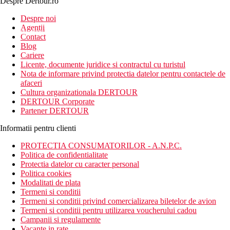
Despre Dertour.ro
Inscrie-te la
Despre noi
Agentii
newsletter!
Contact
Blog
Cariere
Licente, documente juridice si contractul cu turistul
Nota de informare privind protectia datelor pentru contactele de
afaceri
Cultura organizationala DERTOUR
DERTOUR Corporate
Partener DERTOUR
Informatii pentru clienti
PROTECTIA CONSUMATORILOR - A.N.P.C.
Politica de confidentialitate
Protectia datelor cu caracter personal
Politica cookies
Modalitati de plata
Termeni si conditii
Termeni si conditii privind comercializarea biletelor de avion
Termeni si conditii pentru utilizarea voucherului cadou
Campanii si regulamente
Vacante in rate