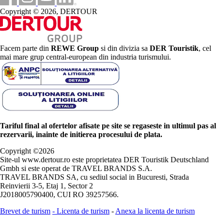
Copyright © 2026, DERTOUR
Facem parte din
REWE Group
si din divizia sa
DER Touristik
, cel
mai mare grup central-european din industria turismului.
Tariful final al ofertelor afisate pe site se regaseste in ultimul pas al
rezervarii, inainte de initierea procesului de plata.
Copyright ©
2026
Site-ul www.dertour.ro este proprietatea DER Touristik Deutschland
Gmbh si este operat de TRAVEL BRANDS S.A.
TRAVEL BRANDS SA, cu sediul social in Bucuresti, Strada
Reinvierii 3-5, Etaj 1, Sector 2
J2018005790400, CUI RO 39257566.
Brevet de turism
-
Licenta de turism
-
Anexa la licenta de turism