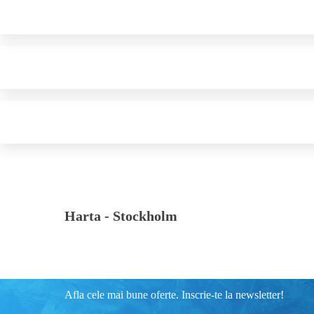
Harta -
Stockholm
Afla cele mai bune oferte. Inscrie-te la newsletter!