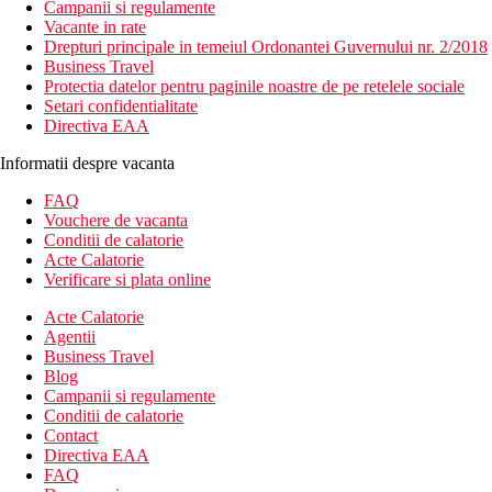
Campanii si regulamente
Vacante in rate
Drepturi principale in temeiul Ordonantei Guvernului nr. 2/2018
Business Travel
Protectia datelor pentru paginile noastre de pe retelele sociale
Setari confidentialitate
Directiva EAA
Informatii despre vacanta
FAQ
Vouchere de vacanta
Conditii de calatorie
Acte Calatorie
Verificare si plata online
Acte Calatorie
Agentii
Business Travel
Blog
Campanii si regulamente
Conditii de calatorie
Contact
Directiva EAA
FAQ