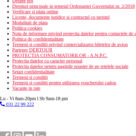
Despre noi
Drepturi principale in temeiul Ordonantei Guvernului nr. 2/2018
Verificare si plata online
Licente, documente juridice si contractul cu turistul
Modalitati de plata
Politica cookies
Nota de informare privind protectia datelor pentru contactele de a
Politica de confidentialitate
Termeni si conditii privind comercializarea biletelor de avion
Partener DERTOUR
PROTECTIA CONSUMATORILOR - A.N.P.C.
Protectia datelor cu caracter personal
Protectia datelor pentru paginile noastre de pe retelele sociale
Setari confidentialitate
Termeni si conditii
Termeni si conditii pentru utilizarea voucherului cadou
Vacante in rate
Lu - Vi 8am-20pm l Sb 9am-18 pm
031 22 99 222