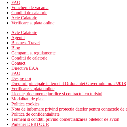
sala de fitness
FAQ
inchirieri automobile
Vouchere de vacanta
divertisment de seara
Conditii de calatorie
gradina
Acte Calatorie
sauna
Verificare si plata online
Descrierea plajei
Acte Calatorie
plaja privata, nisipoasa
Agentii
bar pe plaja
Business Travel
sezlonguri si umbrele gratuite
Blog
prosoape de baie contra cost
Campanii si regulamente
Conditii de calatorie
Activitati sportive
Contact
sala de fitness
Directiva EAA
piscina
FAQ
volei
Despre noi
darts
Drepturi principale in temeiul Ordonantei Guvernului nr. 2/2018
Verificare si plata online
Restaurant
Licente, documente juridice si contractul cu turistul
Restaurantul principal serveste preparate culinare cu specifi
Modalitati de plata
Bar
Politica cookies
Nota de informare privind protectia datelor pentru contactele de a
Categoria oficiala
Politica de confidentialitate
4 stele
Termeni si conditii privind comercializarea biletelor de avion
Partener DERTOUR