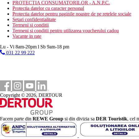
Distanţe
PROTECTIA CONSUMATORILOR - A.N.P.C.
Protectia datelor cu caracter personal
Protectia datelor pentru paginile noastre de pe retelele sociale
1 km
Setari confidentialitate
Centrul orasului
Termeni si conditii
Termeni si conditii pentru utilizarea voucherului cadou
90 m
Vacante in rate
Distanta pana la plaja
Lu - Vi 8am-20pm l Sb 9am-18 pm
65 km
031 22 99 222
Distanta de cel mai apropiat aeroport
Plaja
Sezlonguri si umbrele gratuite pe plaja
Vacanta la plaja
Copyright © 2026, DERTOUR
Piscine
Sezlonguri si umbrele gratuite la piscina
Piscina pentru copii
Facem parte din
REWE Group
si din divizia sa
DER Touristik
, cel 
Galerie foto