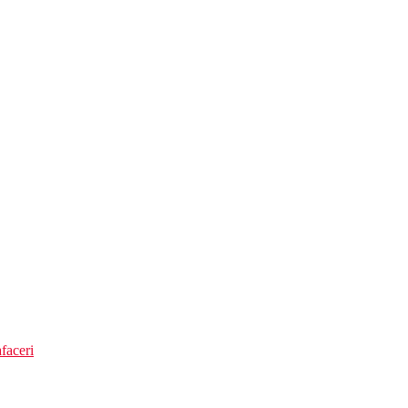
c international si local
faceri