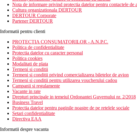
Nota de informare privind protectia datelor pentru contactele de a
Distanta
Cultura organizationala DERTOUR
Plaja: 90 m, 300 m pana la plaja privata a hotelului
DERTOUR Corporate
Aeroport: 65 km Antalya
Partener DERTOUR
Centrul orasului: 1 km Side, 5 km Manavgat
Posibilitati de cumparaturi: in imediata apropiere a hotelulu
Informatii pentru clienti
Descrierea camerei
PROTECTIA CONSUMATORILOR - A.N.P.C.
Toate tipurile de camere dispun de:
Politica de confidentialitate
baie cu dus sau cada
Protectia datelor cu caracter personal
uscator de par
Politica cookies
aer conditionat
Modalitati de plata
seif
Termeni si conditii
telefon
Termeni si conditii privind comercializarea biletelor de avion
minibar
Termeni si conditii pentru utilizarea voucherului cadou
TV
Campanii si regulamente
pat dublu sau doua paturi twin
Vacante in rate
Drepturi principale in temeiul Ordonantei Guvernului nr. 2/2018
Descrierea hotelului
Business Travel
Hotelul dispune de:
Protectia datelor pentru paginile noastre de pe retelele sociale
WiFi
Setari confidentialitate
parcare
Directiva EAA
receptie 24/7
piscina
Informatii despre vacanta
aer conditionat