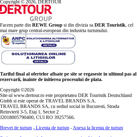
Copyright © 2026, DERTOUR
Facem parte din
REWE Group
si din divizia sa
DER Touristik
, cel
mai mare grup central-european din industria turismului.
Tariful final al ofertelor afisate pe site se regaseste in ultimul pas al
rezervarii, inainte de initierea procesului de plata.
Copyright ©
2026
Site-ul www.dertour.ro este proprietatea DER Touristik Deutschland
Gmbh si este operat de TRAVEL BRANDS S.A.
TRAVEL BRANDS SA, cu sediul social in Bucuresti, Strada
Reinvierii 3-5, Etaj 1, Sector 2
J2018005790400, CUI RO 39257566.
Brevet de turism
-
Licenta de turism
-
Anexa la licenta de turism