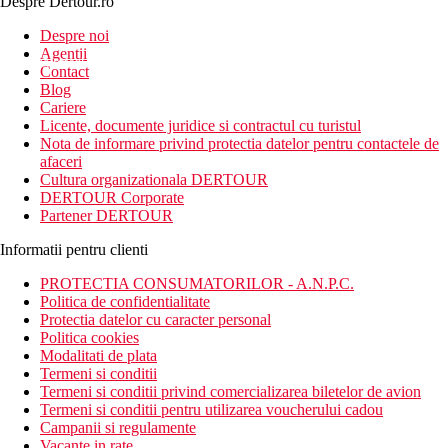
Despre Dertour.ro
Inscrie-te la
Despre noi
Agentii
newsletter!
Contact
Blog
Cariere
Licente, documente juridice si contractul cu turistul
Nota de informare privind protectia datelor pentru contactele de
afaceri
Cultura organizationala DERTOUR
DERTOUR Corporate
Partener DERTOUR
Informatii pentru clienti
PROTECTIA CONSUMATORILOR - A.N.P.C.
Politica de confidentialitate
Protectia datelor cu caracter personal
Politica cookies
Modalitati de plata
Termeni si conditii
Termeni si conditii privind comercializarea biletelor de avion
Termeni si conditii pentru utilizarea voucherului cadou
Campanii si regulamente
Vacante in rate