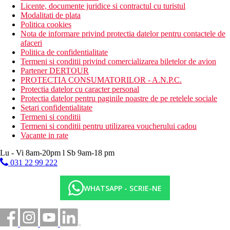
Licente, documente juridice si contractul cu turistul
Modalitati de plata
Politica cookies
Nota de informare privind protectia datelor pentru contactele de
afaceri
Politica de confidentialitate
Termeni si conditii privind comercializarea biletelor de avion
Partener DERTOUR
PROTECTIA CONSUMATORILOR - A.N.P.C.
Protectia datelor cu caracter personal
Protectia datelor pentru paginile noastre de pe retelele sociale
Setari confidentialitate
Termeni si conditii
Termeni si conditii pentru utilizarea voucherului cadou
Vacante in rate
Lu - Vi 8am-20pm l Sb 9am-18 pm
031 22 99 222
WHATSAPP - SCRIE-NE