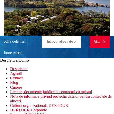
Afla cele mai
MA ABONE
bune oferte.
Despre Dertour.ro
Inscrie-te la
Despre noi
Agentii
newsletter!
Contact
Blog
Cariere
Licente, documente juridice si contractul cu turistul
Nota de informare privind protectia datelor pentru contactele de
afaceri
Cultura organizationala DERTOUR
DERTOUR Corporate