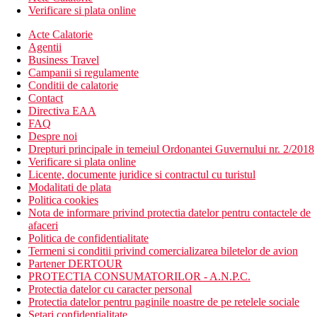
Verificare si plata online
Acte Calatorie
Agentii
Business Travel
Campanii si regulamente
Conditii de calatorie
Contact
Directiva EAA
FAQ
Despre noi
Drepturi principale in temeiul Ordonantei Guvernului nr. 2/2018
Verificare si plata online
Licente, documente juridice si contractul cu turistul
Modalitati de plata
Politica cookies
Nota de informare privind protectia datelor pentru contactele de
afaceri
Politica de confidentialitate
Termeni si conditii privind comercializarea biletelor de avion
Partener DERTOUR
PROTECTIA CONSUMATORILOR - A.N.P.C.
Protectia datelor cu caracter personal
Protectia datelor pentru paginile noastre de pe retelele sociale
Setari confidentialitate