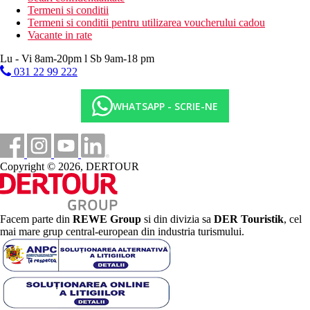
Termeni si conditii
Termeni si conditii pentru utilizarea voucherului cadou
Vacante in rate
Lu - Vi 8am-20pm l Sb 9am-18 pm
031 22 99 222
WHATSAPP - SCRIE-NE
Copyright © 2026, DERTOUR
Facem parte din
REWE Group
si din divizia sa
DER Touristik
, cel
mai mare grup central-european din industria turismului.