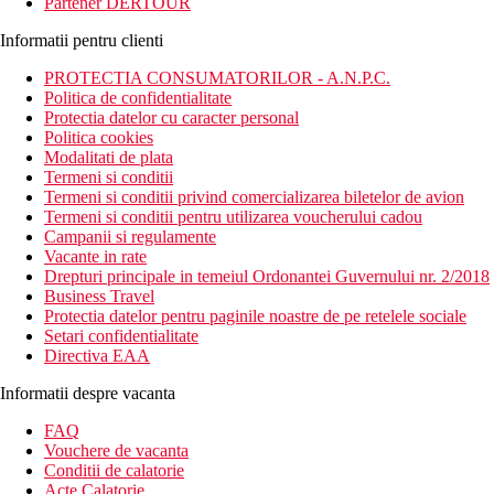
Partener DERTOUR
Informatii pentru clienti
PROTECTIA CONSUMATORILOR - A.N.P.C.
Politica de confidentialitate
Protectia datelor cu caracter personal
Politica cookies
Modalitati de plata
Termeni si conditii
Termeni si conditii privind comercializarea biletelor de avion
Termeni si conditii pentru utilizarea voucherului cadou
Campanii si regulamente
Vacante in rate
Drepturi principale in temeiul Ordonantei Guvernului nr. 2/2018
Business Travel
Protectia datelor pentru paginile noastre de pe retelele sociale
Setari confidentialitate
Directiva EAA
Informatii despre vacanta
FAQ
Vouchere de vacanta
Conditii de calatorie
Acte Calatorie