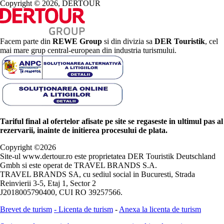
Copyright © 2026, DERTOUR
Facem parte din
REWE Group
si din divizia sa
DER Touristik
, cel
mai mare grup central-european din industria turismului.
Tariful final al ofertelor afisate pe site se regaseste in ultimul pas al
rezervarii, inainte de initierea procesului de plata.
Copyright ©
2026
Site-ul www.dertour.ro este proprietatea DER Touristik Deutschland
Gmbh si este operat de TRAVEL BRANDS S.A.
TRAVEL BRANDS SA, cu sediul social in Bucuresti, Strada
Reinvierii 3-5, Etaj 1, Sector 2
J2018005790400, CUI RO 39257566.
Brevet de turism
-
Licenta de turism
-
Anexa la licenta de turism