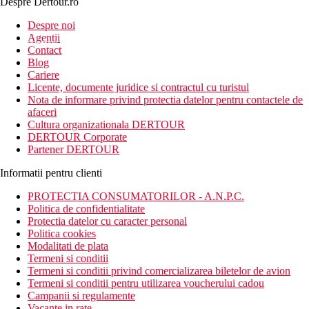
Despre Dertour.ro
Inscrie-te la
Despre noi
Agentii
newsletter!
Contact
Blog
Cariere
Licente, documente juridice si contractul cu turistul
Nota de informare privind protectia datelor pentru contactele de
afaceri
Cultura organizationala DERTOUR
DERTOUR Corporate
Partener DERTOUR
Informatii pentru clienti
PROTECTIA CONSUMATORILOR - A.N.P.C.
Politica de confidentialitate
Protectia datelor cu caracter personal
Politica cookies
Modalitati de plata
Termeni si conditii
Termeni si conditii privind comercializarea biletelor de avion
Termeni si conditii pentru utilizarea voucherului cadou
Campanii si regulamente
Vacante in rate