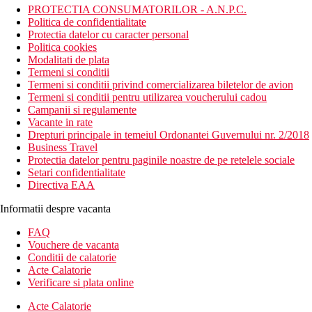
PROTECTIA CONSUMATORILOR - A.N.P.C.
Politica de confidentialitate
Protectia datelor cu caracter personal
Politica cookies
Modalitati de plata
Termeni si conditii
Termeni si conditii privind comercializarea biletelor de avion
Termeni si conditii pentru utilizarea voucherului cadou
Campanii si regulamente
Vacante in rate
Drepturi principale in temeiul Ordonantei Guvernului nr. 2/2018
Business Travel
Protectia datelor pentru paginile noastre de pe retelele sociale
Setari confidentialitate
Directiva EAA
Informatii despre vacanta
FAQ
Vouchere de vacanta
Conditii de calatorie
Acte Calatorie
Verificare si plata online
Acte Calatorie