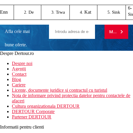
6-
Enn
Kat
De
Trwa
Sink
Si
Afla cele mai
MA ABONE
bune oferte.
Despre Dertour.ro
Inscrie-te la
Despre noi
Agentii
newsletter!
Contact
Blog
Cariere
Licente, documente juridice si contractul cu turistul
Nota de informare privind protectia datelor pentru contactele de
afaceri
Cultura organizationala DERTOUR
DERTOUR Corporate
Partener DERTOUR
Informatii pentru clienti