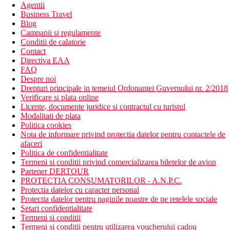
Agentii
Business Travel
Blog
Campanii si regulamente
Conditii de calatorie
Contact
Directiva EAA
FAQ
Despre noi
Drepturi principale in temeiul Ordonantei Guvernului nr. 2/2018
Verificare si plata online
Licente, documente juridice si contractul cu turistul
Modalitati de plata
Politica cookies
Nota de informare privind protectia datelor pentru contactele de
afaceri
Politica de confidentialitate
Termeni si conditii privind comercializarea biletelor de avion
Partener DERTOUR
PROTECTIA CONSUMATORILOR - A.N.P.C.
Protectia datelor cu caracter personal
Protectia datelor pentru paginile noastre de pe retelele sociale
Setari confidentialitate
Termeni si conditii
Termeni si conditii pentru utilizarea voucherului cadou