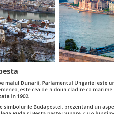
pesta
pe malul Dunarii, Parlamentul Ungariei este u
semenea, este cea de-a doua cladire ca marime 
zata in 1902.
re simbolurile Budapestei, prezentand un aspec
lega Buda si Pesta peste Dunare. Cu o lungime