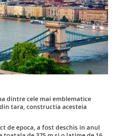
na dintre cele mai emblematice
din tara, constructia acesteia
t de epoca, a fost deschis in anul
 toatala de 375 m si o latime de 16