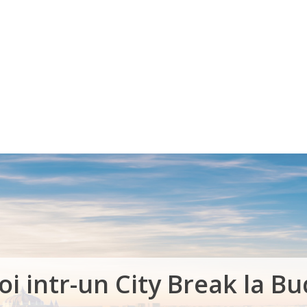
Voucher Cadou
Agentii
oi intr-un City Break la B