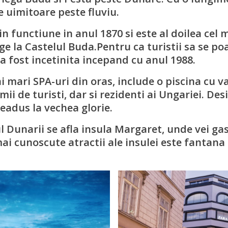
e uimitoare peste fluviu.
in functiune in anul 1870 si este al doilea cel 
e la Castelul Buda.Pentru ca turistii sa se po
 a fost incetinita incepand cu anul 1988.
 mari SPA-uri din oras, include o piscina cu valu
mii de turisti, dar si rezidenti ai Ungariei. De
readus la vechea glorie.
ul Dunarii se afla insula Margaret, unde vei gas
mai cunoscute atractii ale insulei este fantana