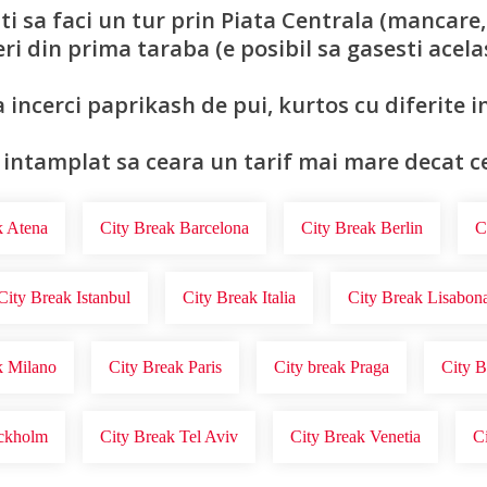
ti sa faci un tur prin Piata Centrala (mancare, s
eri din prima taraba (e posibil sa gasesti acela
 incerci paprikash de pui, kurtos cu diferite 
 s-a intamplat sa ceara un tarif mai mare decat 
k Atena
City Break Barcelona
City Break Berlin
C
City Break Istanbul
City Break Italia
City Break Lisabon
k Milano
City Break Paris
City break Praga
City 
ockholm
City Break Tel Aviv
City Break Venetia
C