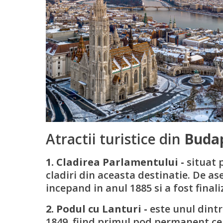
Atractii turistice din
Buda
1. Cladirea Parlamentului -
situat 
cladiri din aceasta destinatie. De a
incepand in anul 1885 si a fost finali
2. Podul cu Lanturi -
este unul dint
1849, fiind primul pod permanent ce 