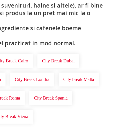
uveniruri, haine si altele), ar fi bine
si produs la un pret mai mic la o
ingrediente si cafenele boeme
cel practicat in mod normal.
ity Break Cairo
City Break Dubai
a
City Break Londra
City break Malta
Break Roma
City Break Spania
ity Break Viena